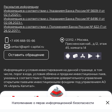
Раскрытие информации
Информация в соответствии с Указанием Банка России № 5609-У от
02.11.2020 г.
Информация в соответствии с Указанием Банка России № 6496-У от
02.08.2023 г.
Информация в соответствии с Положением Банка России № 622-П от
26.12.2017 г.
123112, г.Москва,
+7 495 668-55-66
Пресненская наб., д.12,
этаж
contact@april-capital.ru
45, комната 14
Оставить обращение
Информация и условия инвестирования на данной странице, в том
числе, порог входа, условия обмена и продажи инвестиционных паев,
указаны в соответствии с Правилами доверительного управления
открытыми паевыми инвестиционными фондами под управлением АО
УК «Апрель Капитал».
АО УК «Апрель Капитал» (лицензия № 21–000–1-00075 от 09 августа
2002 года на осуществление деятельности по управлению
инвестиционными фондами, паевыми инвестиционными фондами и
Напоминание о мерах информационной безопасности
О компании
Фонды
Кабинет
Контакты
негосударственными пенсионными фондами, выданная ФКЦБ России
Меню
(без ограничения срока действия), лицензия профессионального