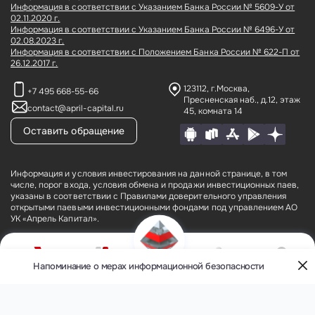
Информация в соответствии с Указанием Банка России № 5609-У от
02.11.2020 г.
Информация в соответствии с Указанием Банка России № 6496-У от
02.08.2023 г.
Информация в соответствии с Положением Банка России № 622-П от
26.12.2017 г.
123112, г.Москва,
+7 495 668-55-66
Пресненская наб., д.12,
этаж
contact@april-capital.ru
45, комната 14
Оставить обращение
Информация и условия инвестирования на данной странице, в том
числе, порог входа, условия обмена и продажи инвестиционных паев,
указаны в соответствии с Правилами доверительного управления
открытыми паевыми инвестиционными фондами под управлением АО
УК «Апрель Капитал».
АО УК «Апрель Капитал» (лицензия № 21–000–1-00075 от 09 августа
2002 года на осуществление деятельности по управлению
инвестиционными фондами, паевыми инвестиционными фондами и
Напоминание о мерах информационной безопасности
О компании
Фонды
Кабинет
Контакты
негосударственными пенсионными фондами, выданная ФКЦБ России
Меню
(без ограничения срока действия), лицензия профессионального
участника рынка ценных бумаг № 177–09185–001000 от 08 июня 2006
года на осуществление деятельности по управлению ценными