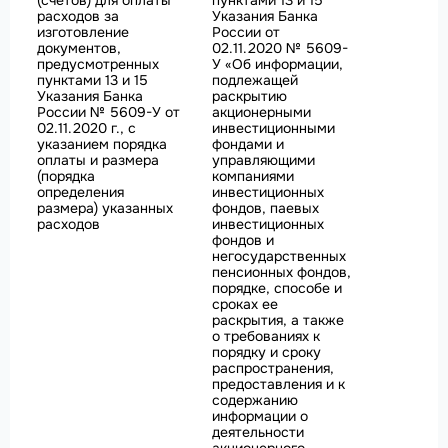
(счетов) для оплаты
пунктами 13 и 15
расходов за
Указания Банка
изготовление
России от
документов,
02.11.2020 № 5609-
предусмотренных
У «Об информации,
пунктами 13 и 15
подлежащей
Указания Банка
раскрытию
России № 5609-У от
акционерными
02.11.2020 г., с
инвестиционными
указанием порядка
фондами и
оплаты и размера
управляющими
(порядка
компаниями
определения
инвестиционных
размера) указанных
фондов, паевых
расходов
инвестиционных
фондов и
негосударственных
пенсионных фондов,
порядке, способе и
сроках ее
раскрытия, а также
о требованиях к
порядку и сроку
распространения,
предоставления и к
содержанию
информации о
деятельности