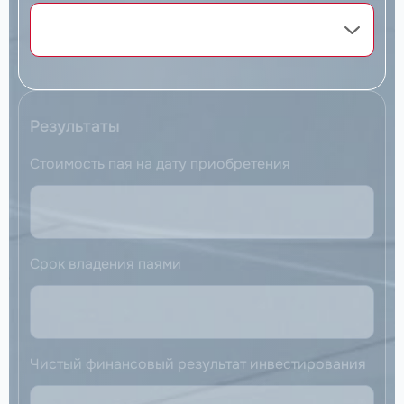
Результаты
Стоимость пая на дату приобретения
Срок владения паями
Чистый финансовый результат инвестирования