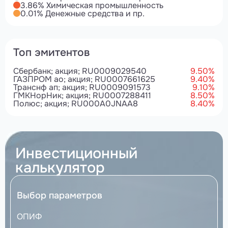
3.86% Химическая промышленность
0.01% Денежные средства и пр.
Топ эмитентов
Сбербанк; акция; RU0009029540
9.50%
ГАЗПРОМ ао; акция; RU0007661625
9.40%
Транснф ап; акция; RU0009091573
9.10%
ГМКНорНик; акция; RU0007288411
8.50%
Полюс; акция; RU000A0JNAA8
8.40%
Инвестиционный
калькулятор
Выбор параметров
ОПИФ