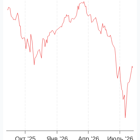
Окт '25
Янв '26
Апр '26
Июль '26