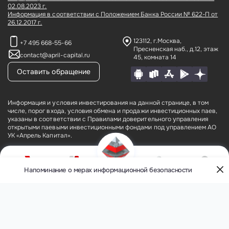
02.08.2023 г.
Информация в соответствии с Положением Банка России № 622-П от
26.12.2017 г.
123112, г.Москва,
+7 495 668-55-66
Пресненская наб., д.12,
этаж
contact@april-capital.ru
45, комната 14
Оставить обращение
Информация и условия инвестирования на данной странице, в том
числе, порог входа, условия обмена и продажи инвестиционных паев,
указаны в соответствии с Правилами доверительного управления
открытыми паевыми инвестиционными фондами под управлением АО
УК «Апрель Капитал».
АО УК «Апрель Капитал» (лицензия № 21–000–1-00075 от 09 августа
2002 года на осуществление деятельности по управлению
инвестиционными фондами, паевыми инвестиционными фондами и
Напоминание о мерах информационной безопасности
О компании
Фонды
Кабинет
Контакты
негосударственными пенсионными фондами, выданная ФКЦБ России
Меню
(без ограничения срока действия), лицензия профессионального
участника рынка ценных бумаг № 177–09185–001000 от 08 июня 2006
года на осуществление деятельности по управлению ценными
бумагами, выданная ФСФР России (без ограничения срока действия).
Открытые паевые инвестиционные фонды под управлением АО УК
«Апрель Капитал» (далее — Фонды): ОПИФ рыночных финансовых