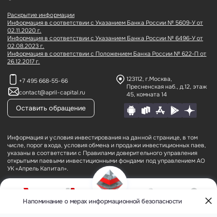
Раскрытие информации
Информация в соответствии с Указанием Банка России № 5609-У от
02.11.2020 г.
Информация в соответствии с Указанием Банка России № 6496-У от
02.08.2023 г.
Информация в соответствии с Положением Банка России № 622-П от
26.12.2017 г.
123112, г.Москва,
+7 495 668-55-66
Пресненская наб., д.12,
этаж
contact@april-capital.ru
45, комната 14
Оставить обращение
Информация и условия инвестирования на данной странице, в том
числе, порог входа, условия обмена и продажи инвестиционных паев,
указаны в соответствии с Правилами доверительного управления
открытыми паевыми инвестиционными фондами под управлением АО
УК «Апрель Капитал».
АО УК «Апрель Капитал» (лицензия № 21–000–1-00075 от 09 августа
2002 года на осуществление деятельности по управлению
инвестиционными фондами, паевыми инвестиционными фондами и
Напоминание о мерах информационной безопасности
О компании
Фонды
Кабинет
Контакты
негосударственными пенсионными фондами, выданная ФКЦБ России
Меню
(без ограничения срока действия), лицензия профессионального