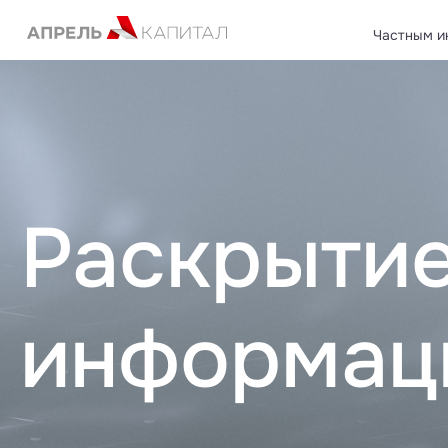
Частным и
Открытые паевые инвестиционные фонды
Негосуда
Закрытые паевые инвестиционные фонды
Саморегу
Доверительное управление
Фонды цел
Страховы
Раскрыти
информац