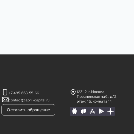
123112, г.Москва,
+7 495 668-55-66
Пресненская наб., д.12,
contact@april-capital.ru
этаж 45, комната 14
Оставить обращение