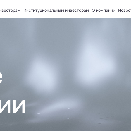
нвесторам
Институциональным инвесторам
О компании
Новос
рственные пенсионные фонды
О компании
лируемые организации
Раскрытие информации и
евого капитала
Контакты
е компании
е
ии