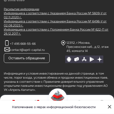
©: 2002-2026
Раскрытие информации
Информация в соответствии с Указанием Банка России № 5609-У от
02.11.2020 г.
Информация в соответствии с Указанием Банка России № 6496-У от
02.08.2023 г.
Информация в соответствии с Положением Банка России № 622-П от
26.12.2017 г.
123112, г.Москва,
+7 495 668-55-66
Пресненская наб., д.12,
этаж
contact@april-capital.ru
45, комната 14
Оставить обращение
Информация и условия инвестирования на данной странице, в том
числе, порог входа, условия обмена и продажи инвестиционных паев,
указаны в соответствии с Правилами доверительного управления
открытыми паевыми инвестиционными фондами под управлением АО
УК «Апрель Капитал».
АО УК «Апрель Капитал» (лицензия № 21–000–1-00075 от 09 августа
2002 года на осуществление деятельности по управлению
инвестиционными фондами, паевыми инвестиционными фондами и
Напоминание о мерах информационной безопасности
О компании
Фонды
Кабинет
Контакты
негосударственными пенсионными фондами, выданная ФКЦБ России
Меню