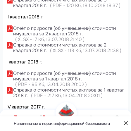
квартал 2018 г.
(
PDF
-
120 Кб
, 18.10.2018 18:37
)
II квартал 2018 г.
Отчёт о приросте (об уменьшении) стоимости
имущества за 2 квартал 2018 г.
(
XLSX
-
17 Кб
, 13.07.2018 21:40
)
Справка о стоимости чистых активов за 2
квартал 2018 г.
(
XLSX
-
119 Кб
, 13.07.2018 21:38
)
I квартал 2018 г.
Отчёт о приросте (об уменьшении) стоимости
имущества за 1 квартал 2018 г.
(
PDF
-
95 Кб
, 13.04.2018 20:02
)
Справка о стоимости чистых активов за 1 квартал
2018 г.
(
PDF
-
217 Кб
, 13.04.2018 20:01
)
IV квартал 2017 г.
Аудиторское заключение за 4 квартал 2017 г.
(
PDF
-
37 Мб
, 15.03.2018 10:15
)
Напоминание о мерах информационной безопасности
О компании
Фонды
Кабинет
Контакты
Меню
Отчёт о вознаграждениях и расходах за 4