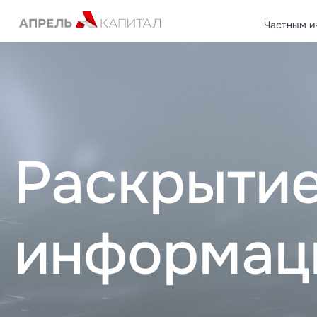
Частным и
Открытые паевые инвестиционные фонды
Негосуда
Закрытые паевые инвестиционные фонды
Саморегу
Доверительное управление
Фонды цел
Страховы
Раскрыти
информац