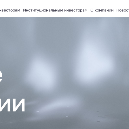
нвесторам
Институциональным инвесторам
О компании
Новос
рственные пенсионные фонды
О компании
лируемые организации
Раскрытие информации и
евого капитала
Контакты
е компании
е
ии