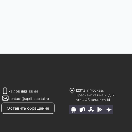
123112, г.Москва,
+7 495 668-55-66
Пресненская наб., д.12,
contact@april-capital.ru
этаж 45, комната 14
Оставить обращение