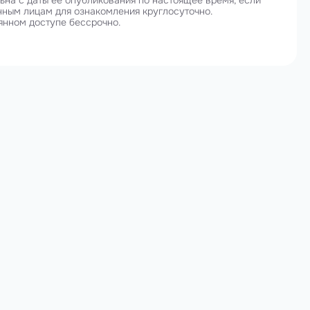
на с даты ее опубликования по настоящее время, если
нным лицам для ознакомления круглосуточно.
янном доступе бессрочно.