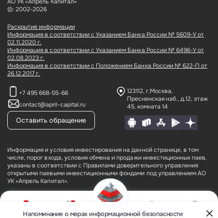
АО УК «Апрель Капитал»
©: 2002-2026
Раскрытие информации
Информация в соответствии с Указанием Банка России № 5609-У от
02.11.2020 г.
Информация в соответствии с Указанием Банка России № 6496-У от
02.08.2023 г.
Информация в соответствии с Положением Банка России № 622-П от
26.12.2017 г.
123112, г.Москва,
+7 495 668-55-66
Пресненская наб., д.12,
этаж
contact@april-capital.ru
45, комната 14
Оставить обращение
Информация и условия инвестирования на данной странице, в том
числе, порог входа, условия обмена и продажи инвестиционных паев,
указаны в соответствии с Правилами доверительного управления
открытыми паевыми инвестиционными фондами под управлением АО
УК «Апрель Капитал».
АО УК «Апрель Капитал» (лицензия № 21–000–1-00075 от 09 августа
2002 года на осуществление деятельности по управлению
инвестиционными фондами, паевыми инвестиционными фондами и
Напоминание о мерах информационной безопасности
О компании
Фонды
Кабинет
Контакты