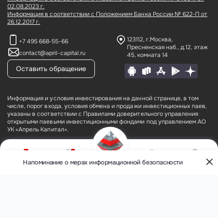
02.08.2023 г.
Информация в соответствии с Положением Банка России № 622-П от
26.12.2017 г.
123112, г.Москва,
+7 495 668-55-66
Пресненская наб., д.12,
этаж
contact@april-capital.ru
45, комната 14
Оставить обращение
Информация и условия инвестирования на данной странице, в том
числе, порог входа, условия обмена и продажи инвестиционных паев,
указаны в соответствии с Правилами доверительного управления
открытыми паевыми инвестиционными фондами под управлением АО
УК «Апрель Капитал».
АО УК «Апрель Капитал» (лицензия № 21–000–1-00075 от 09 августа
2002 года на осуществление деятельности по управлению
инвестиционными фондами, паевыми инвестиционными фондами и
Напоминание о мерах информационной безопасности
О компании
Фонды
Кабинет
Контакты
негосударственными пенсионными фондами, выданная ФКЦБ России
Меню
(без ограничения срока действия), лицензия профессионального
участника рынка ценных бумаг № 177–09185–001000 от 08 июня 2006
года на осуществление деятельности по управлению ценными
бумагами, выданная ФСФР России (без ограничения срока действия).
Открытые паевые инвестиционные фонды под управлением АО УК
«Апрель Капитал» (далее — Фонды): ОПИФ рыночных финансовых