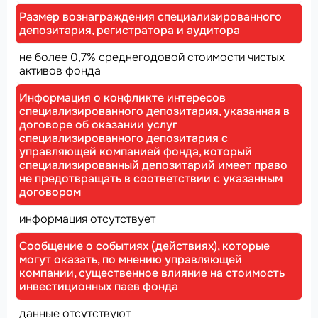
Размер вознаграждения специализированного
депозитария, регистратора и аудитора
не более 0,7% среднегодовой стоимости чистых
активов фонда
Информация о конфликте интересов
специализированного депозитария, указанная в
договоре об оказании услуг
специализированного депозитария с
управляющей компанией фонда, который
специализированный депозитарий имеет право
не предотвращать в соответствии с указанным
договором
информация отсутствует
Сообщение о событиях (действиях), которые
могут оказать, по мнению управляющей
компании, существенное влияние на стоимость
инвестиционных паев фонда
данные отсутствуют