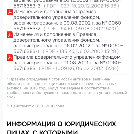
зарегистрированные 20.12.2002 г. за № 0060-
56716383-3
(
PDF
-
937 Кб
, 20.12.2002 15:36
)
Изменения и дополнения в Правила
доверительного управления фондом,
зарегистрированные 09.08.2002 г. за № 0060-
56716383-2
(
PDF
-
54 Кб
, 09.08.2002 15:20
)
Изменения и дополнения в Правила
доверительного управления фондом,
зарегистрированные 06.02.2002 г. за № 0060-
56716383-1
(
PDF
-
135 Кб
, 06.02.2002 15:28
)
Правила доверительного управления фондом,
зарегистрированные 01.08.2001 г. за № 0060-
56716383
(
PDF
-
1009 Кб
, 06.02.2002 15:28
)
* Правила определения стоимости активов и величины
обязательств, подлежащих исполнению за счет указанных
активов, на 2016 год, будут приведены в соответствие
требованиям действующего законодательства в установленный
срок.
** Действуют с 01.01.2016 года.
ИНФОРМАЦИЯ О ЮРИДИЧЕСКИХ
ЛИЦАХ, С КОТОРЫМИ