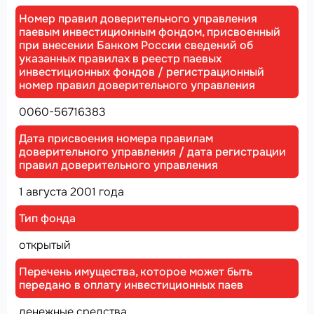
Номер правил доверительного управления
паевым инвестиционным фондом, присвоенный
при внесении Банком России сведений об
указанных правилах в реестр паевых
инвестиционных фондов / регистрационный
номер правил доверительного управления
0060-56716383
Дата присвоения номера правилам
доверительного управления / дата регистрации
правил доверительного управления
1 августа 2001 года
Тип фонда
открытый
Перечень имущества, которое может быть
передано в оплату инвестиционных паев
денежные средства